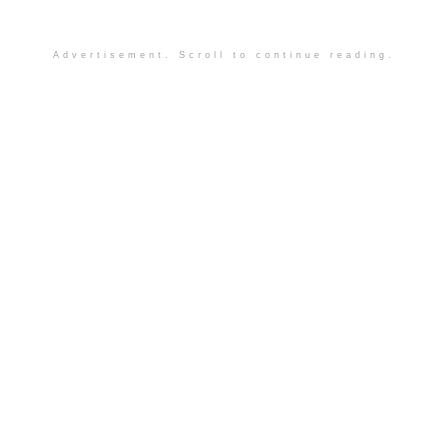
Advertisement. Scroll to continue reading.